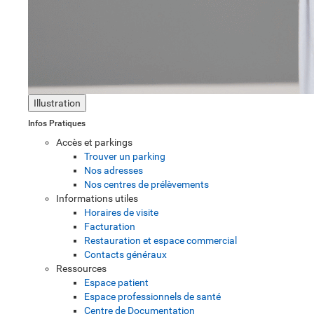
Illustration
Infos Pratiques
Accès et parkings
Trouver un parking
Nos adresses
Nos centres de prélèvements
Informations utiles
Horaires de visite
Facturation
Restauration et espace commercial
Contacts généraux
Ressources
Espace patient
Espace professionnels de santé
Centre de Documentation