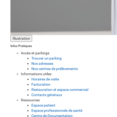
Illustration
Infos Pratiques
Accès et parkings
Trouver un parking
Nos adresses
Nos centres de prélèvements
Informations utiles
Horaires de visite
Facturation
Restauration et espace commercial
Contacts généraux
Ressources
Espace patient
Espace professionnels de santé
Centre de Documentation