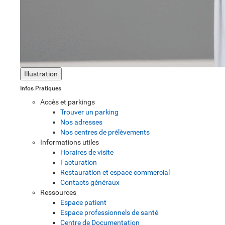
Illustration
Infos Pratiques
Accès et parkings
Trouver un parking
Nos adresses
Nos centres de prélèvements
Informations utiles
Horaires de visite
Facturation
Restauration et espace commercial
Contacts généraux
Ressources
Espace patient
Espace professionnels de santé
Centre de Documentation