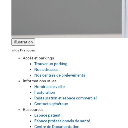
Illustration
Infos Pratiques
Accès et parkings
Trouver un parking
Nos adresses
Nos centres de prélèvements
Informations utiles
Horaires de visite
Facturation
Restauration et espace commercial
Contacts généraux
Ressources
Espace patient
Espace professionnels de santé
Centre de Documentation