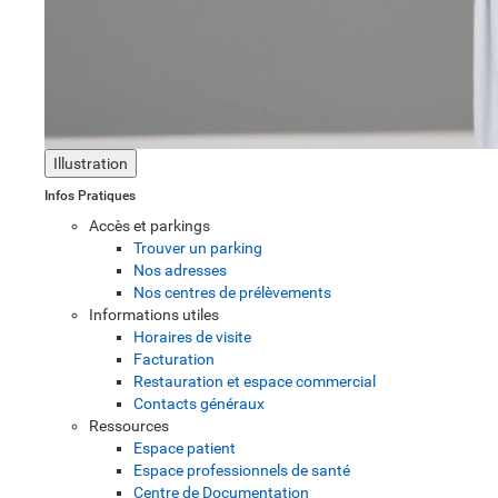
Illustration
Infos Pratiques
Accès et parkings
Trouver un parking
Nos adresses
Nos centres de prélèvements
Informations utiles
Horaires de visite
Facturation
Restauration et espace commercial
Contacts généraux
Ressources
Espace patient
Espace professionnels de santé
Centre de Documentation