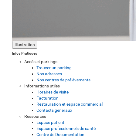
Illustration
Infos Pratiques
Accès et parkings
Trouver un parking
Nos adresses
Nos centres de prélèvements
Informations utiles
Horaires de visite
Facturation
Restauration et espace commercial
Contacts généraux
Ressources
Espace patient
Espace professionnels de santé
Centre de Documentation