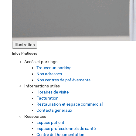
Illustration
Infos Pratiques
Accès et parkings
Trouver un parking
Nos adresses
Nos centres de prélèvements
Informations utiles
Horaires de visite
Facturation
Restauration et espace commercial
Contacts généraux
Ressources
Espace patient
Espace professionnels de santé
Centre de Documentation