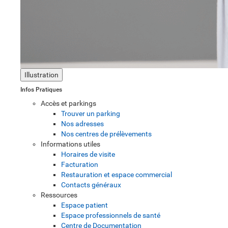
Illustration
Infos Pratiques
Accès et parkings
Trouver un parking
Nos adresses
Nos centres de prélèvements
Informations utiles
Horaires de visite
Facturation
Restauration et espace commercial
Contacts généraux
Ressources
Espace patient
Espace professionnels de santé
Centre de Documentation