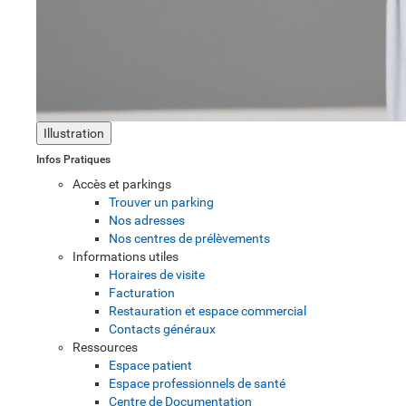
Illustration
Infos Pratiques
Accès et parkings
Trouver un parking
Nos adresses
Nos centres de prélèvements
Informations utiles
Horaires de visite
Facturation
Restauration et espace commercial
Contacts généraux
Ressources
Espace patient
Espace professionnels de santé
Centre de Documentation