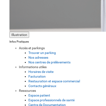
Illustration
Infos Pratiques
Accès et parkings
Trouver un parking
Nos adresses
Nos centres de prélèvements
Informations utiles
Horaires de visite
Facturation
Restauration et espace commercial
Contacts généraux
Ressources
Espace patient
Espace professionnels de santé
Centre de Documentation