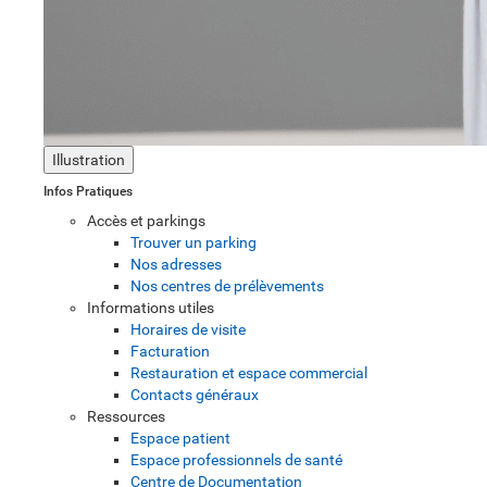
Illustration
Infos Pratiques
Accès et parkings
Trouver un parking
Nos adresses
Nos centres de prélèvements
Informations utiles
Horaires de visite
Facturation
Restauration et espace commercial
Contacts généraux
Ressources
Espace patient
Espace professionnels de santé
Centre de Documentation