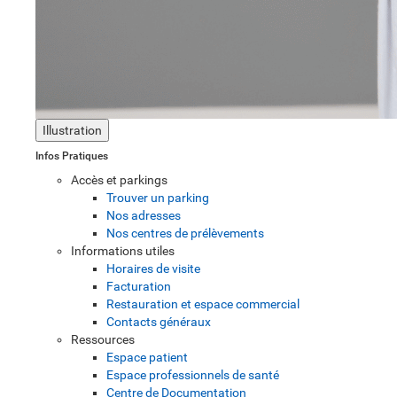
Illustration
Infos Pratiques
Accès et parkings
Trouver un parking
Nos adresses
Nos centres de prélèvements
Informations utiles
Horaires de visite
Facturation
Restauration et espace commercial
Contacts généraux
Ressources
Espace patient
Espace professionnels de santé
Centre de Documentation