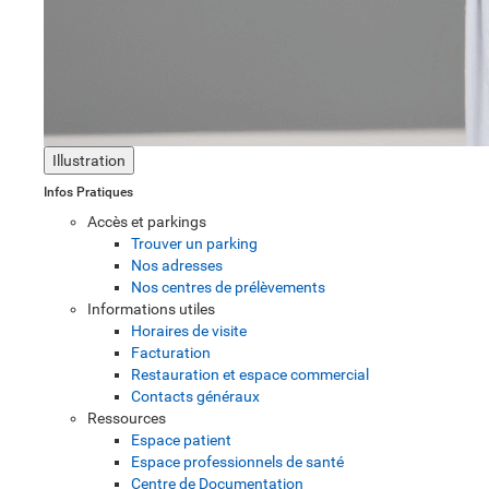
Illustration
Infos Pratiques
Accès et parkings
Trouver un parking
Nos adresses
Nos centres de prélèvements
Informations utiles
Horaires de visite
Facturation
Restauration et espace commercial
Contacts généraux
Ressources
Espace patient
Espace professionnels de santé
Centre de Documentation