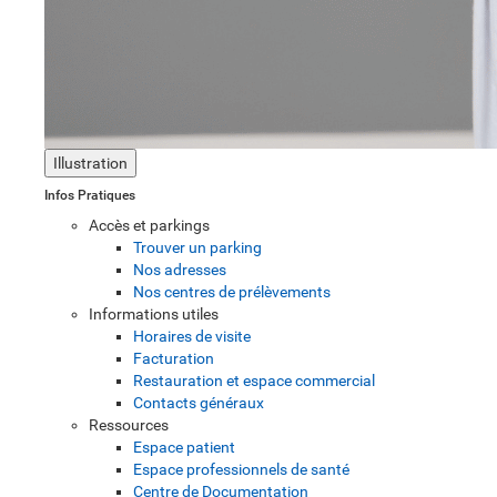
Illustration
Infos Pratiques
Accès et parkings
Trouver un parking
Nos adresses
Nos centres de prélèvements
Informations utiles
Horaires de visite
Facturation
Restauration et espace commercial
Contacts généraux
Ressources
Espace patient
Espace professionnels de santé
Centre de Documentation