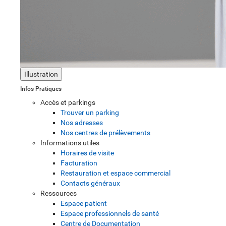
Illustration
Infos Pratiques
Accès et parkings
Trouver un parking
Nos adresses
Nos centres de prélèvements
Informations utiles
Horaires de visite
Facturation
Restauration et espace commercial
Contacts généraux
Ressources
Espace patient
Espace professionnels de santé
Centre de Documentation