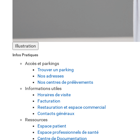
Illustration
Infos Pratiques
Accès et parkings
Trouver un parking
Nos adresses
Nos centres de prélèvements
Informations utiles
Horaires de visite
Facturation
Restauration et espace commercial
Contacts généraux
Ressources
Espace patient
Espace professionnels de santé
Centre de Documentation