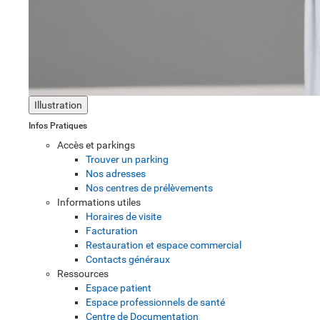
Illustration
Infos Pratiques
Accès et parkings
Trouver un parking
Nos adresses
Nos centres de prélèvements
Informations utiles
Horaires de visite
Facturation
Restauration et espace commercial
Contacts généraux
Ressources
Espace patient
Espace professionnels de santé
Centre de Documentation