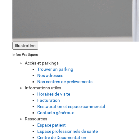
Illustration
Infos Pratiques
Accès et parkings
Trouver un parking
Nos adresses
Nos centres de prélèvements
Informations utiles
Horaires de visite
Facturation
Restauration et espace commercial
Contacts généraux
Ressources
Espace patient
Espace professionnels de santé
Centre de Documentation