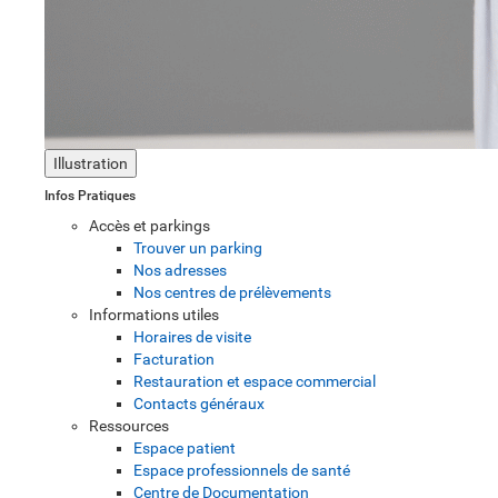
Illustration
Infos Pratiques
Accès et parkings
Trouver un parking
Nos adresses
Nos centres de prélèvements
Informations utiles
Horaires de visite
Facturation
Restauration et espace commercial
Contacts généraux
Ressources
Espace patient
Espace professionnels de santé
Centre de Documentation