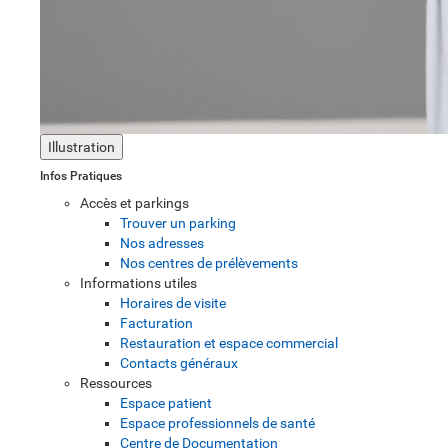
Illustration
Infos Pratiques
Accès et parkings
Trouver un parking
Nos adresses
Nos centres de prélèvements
Informations utiles
Horaires de visite
Facturation
Restauration et espace commercial
Contacts généraux
Ressources
Espace patient
Espace professionnels de santé
Centre de Documentation