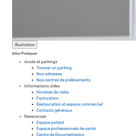
Illustration
Infos Pratiques
Accès et parkings
Trouver un parking
Nos adresses
Nos centres de prélèvements
Informations utiles
Horaires de visite
Facturation
Restauration et espace commercial
Contacts généraux
Ressources
Espace patient
Espace professionnels de santé
Centre de Documentation