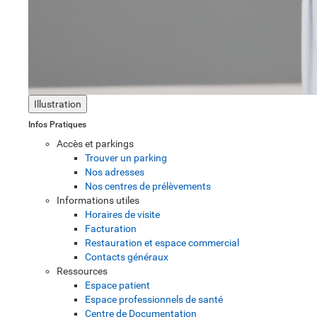
Illustration
Infos Pratiques
Accès et parkings
Trouver un parking
Nos adresses
Nos centres de prélèvements
Informations utiles
Horaires de visite
Facturation
Restauration et espace commercial
Contacts généraux
Ressources
Espace patient
Espace professionnels de santé
Centre de Documentation