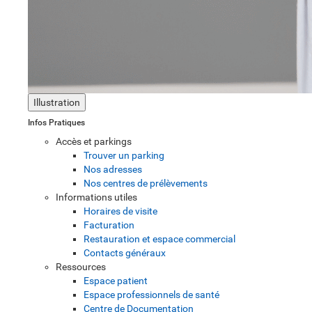
Illustration
Infos Pratiques
Accès et parkings
Trouver un parking
Nos adresses
Nos centres de prélèvements
Informations utiles
Horaires de visite
Facturation
Restauration et espace commercial
Contacts généraux
Ressources
Espace patient
Espace professionnels de santé
Centre de Documentation