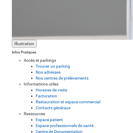
Illustration
Infos Pratiques
Accès et parkings
Trouver un parking
Nos adresses
Nos centres de prélèvements
Informations utiles
Horaires de visite
Facturation
Restauration et espace commercial
Contacts généraux
Ressources
Espace patient
Espace professionnels de santé
Centre de Documentation