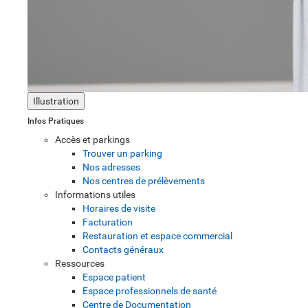
Illustration
Infos Pratiques
Accès et parkings
Trouver un parking
Nos adresses
Nos centres de prélèvements
Informations utiles
Horaires de visite
Facturation
Restauration et espace commercial
Contacts généraux
Ressources
Espace patient
Espace professionnels de santé
Centre de Documentation