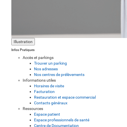
Illustration
Infos Pratiques
Accès et parkings
Trouver un parking
Nos adresses
Nos centres de prélèvements
Informations utiles
Horaires de visite
Facturation
Restauration et espace commercial
Contacts généraux
Ressources
Espace patient
Espace professionnels de santé
Centre de Documentation