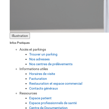
Illustration
Infos Pratiques
Accès et parkings
Trouver un parking
Nos adresses
Nos centres de prélèvements
Informations utiles
Horaires de visite
Facturation
Restauration et espace commercial
Contacts généraux
Ressources
Espace patient
Espace professionnels de santé
Centre de Documentation