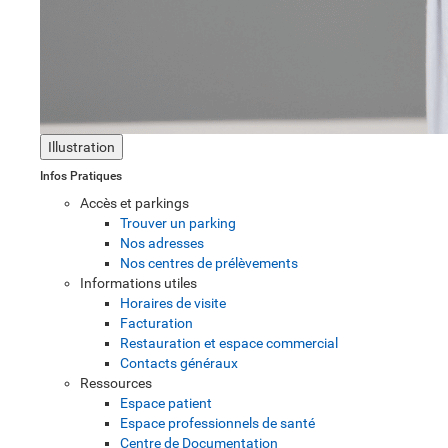
Illustration
Infos Pratiques
Accès et parkings
Trouver un parking
Nos adresses
Nos centres de prélèvements
Informations utiles
Horaires de visite
Facturation
Restauration et espace commercial
Contacts généraux
Ressources
Espace patient
Espace professionnels de santé
Centre de Documentation