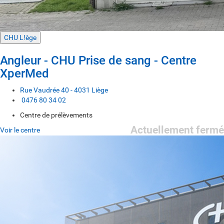
CHU L!ège
Angleur - CHU Prise de sang - Centre
XperMed
Rue Vaudrée 40 - 4031 Liège
0476 80 34 02
Centre de prélèvements
Actuellement fermé
Voir le centre