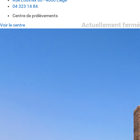
Rue Louvrex 80 - 4000 Liège
04 323 14 84
Centre de prélèvements
Actuellement fermé
Voir le centre