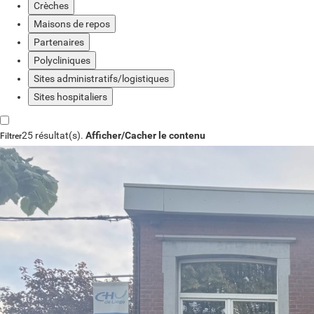
Crèches
Maisons de repos
Partenaires
Polycliniques
Sites administratifs/logistiques
Sites hospitaliers
25 résultat(s).
Afficher/Cacher le contenu
Filtrer
Site ou centre
Jours d'ouverture
Réinitialiser