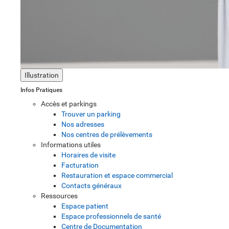
Illustration
Infos Pratiques
Accès et parkings
Trouver un parking
Nos adresses
Nos centres de prélèvements
Informations utiles
Horaires de visite
Facturation
Restauration et espace commercial
Contacts généraux
Ressources
Espace patient
Espace professionnels de santé
Centre de Documentation